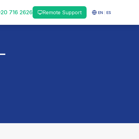
20 716 2626
Remote Support
EN
ES
|
—