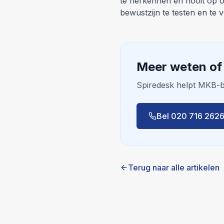
te herkennen en nooit op on
bewustzijn te testen en te 
Meer weten of 
Spiredesk helpt MKB-b
Bel 020 716 262
Terug naar alle artikelen