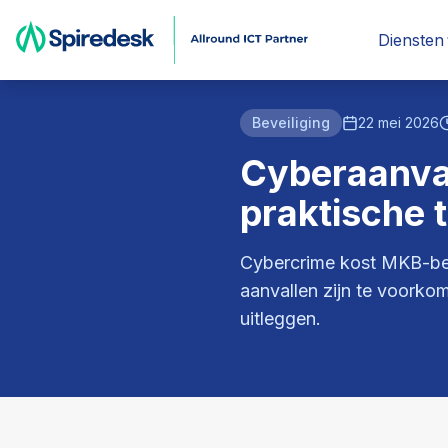
Page error, reload page
Home
Blog
Cyberaanvallen voorkomen in 2026 — praktische tips voor MKB
Diensten
Beveiliging
22 mei 2026
Cyberaanva
praktische 
Cybercrime kost MKB-bed
aanvallen zijn te voorko
uitleggen.