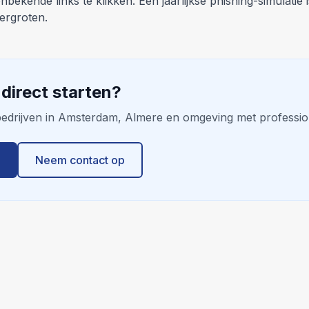
bekende links te klikken. Een jaarlijkse phishing-simulatie
vergroten.
direct starten?
edrijven in Amsterdam, Almere en omgeving met professio
6
Neem contact op