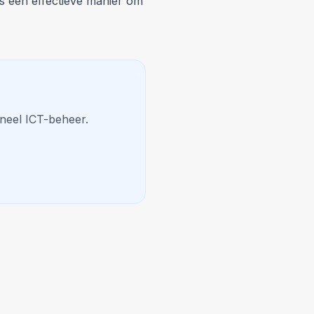
 is een effectieve manier om
neel ICT-beheer.